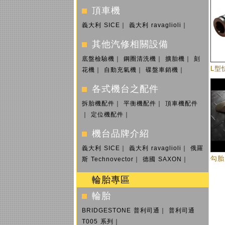
頂車機
義大利 SICE
｜
義大利 ravaglioli
｜
其他汽修相關設備
底盤檢驗機
｜
鋼圈清洗機
｜
擴胎機
｜
刻
L型
花機
｜
自動充氣機
｜
碟盤車銷機
｜
各式機台之配件
拆胎機配件
｜
平衡機配件
｜
頂車機配件
｜
定位機配件
｜
機台品牌介紹
義大利 SICE
｜
義大利 ravaglioli
｜
俄羅
勾胎
斯 Technovector
｜
德國 SAXON
｜
輪胎專區
輪胎
BRIDGESTONE 普利司通
｜
普利司通
T005 系列
｜