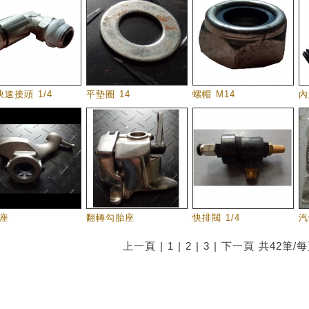
快速接頭 1/4
平墊圈 14
螺帽 M14
內
座
翻轉勾胎座
快排閥 1/4
汽
上一頁 |
1
|
2
|
3
|
下一頁
共42筆/每