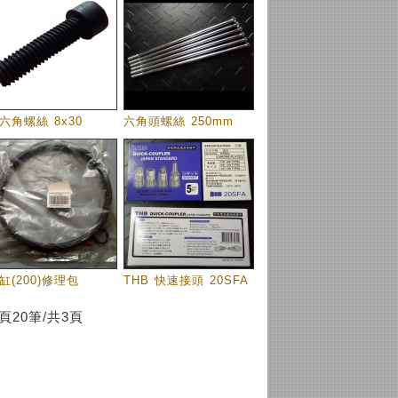
六角螺絲 8x30
六角頭螺絲 250mm
缸(200)修理包
THB 快速接頭 20SFA
頁20筆/共3頁