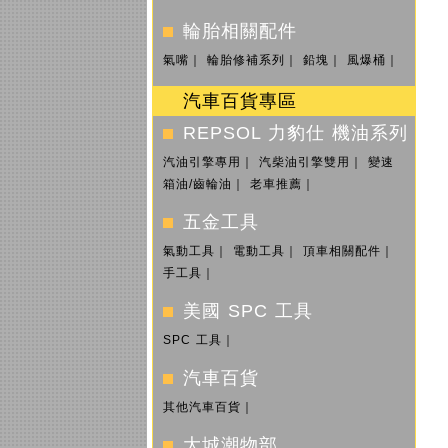
輪胎相關配件
氣嘴
｜
輪胎修補系列
｜
鉛塊
｜
風爆桶
｜
汽車百貨專區
REPSOL 力豹仕 機油系列
汽油引擎專用
｜
汽柴油引擎雙用
｜
變速
箱油/齒輪油
｜
老車推薦
｜
五金工具
氣動工具
｜
電動工具
｜
頂車相關配件
｜
手工具
｜
美國 SPC 工具
SPC 工具
｜
汽車百貨
其他汽車百貨
｜
大城潮物部