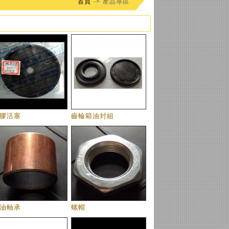
首頁
-> 產品專區
膠活塞
齒輪箱油封組
油軸承
螺帽