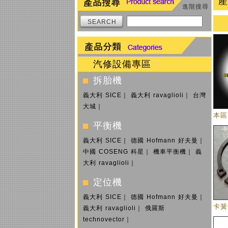
產
進階搜尋
SEARCH
汽修設備專區
拆胎機
義大利 SICE
｜
義大利 ravaglioli
｜
台灣
大城
｜
本區
平衡機
義大利 SICE
｜
德國 Hofmann 好夫曼
｜
中國 COSENG 科星
｜
機車平衡機
｜
義
大利 ravaglioli
｜
定位機
義大利 SICE
｜
德國 Hofmann 好夫曼
｜
卡簧
義大利 ravaglioli
｜
俄羅斯
technovector
｜