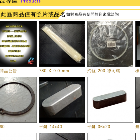
品專區
Products
此區商品僅有照片或品名
如對商品有疑問歡迎來電洽詢
商品公告
780 X 9.0 mm
汽缸 200 導向環
橡
60
平鍵 14x40
平鍵 06x20
無