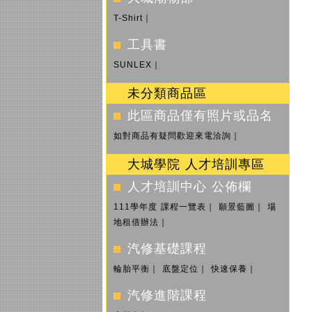
T-Shirt
｜
工具書
SUNLEX
｜
未分類商品區
此區商品僅有照片或品名
如對商品有疑問歡迎來電洽詢
｜
大城學院 人才培訓專區
人才培訓中心 公佈欄
111學年度 課程一覽表
｜
願景藍圖
｜
場
地租借辦法
｜
汽修基礎課程
輪胎平衡
｜
底盤定位
｜
快速保養
｜
汽修進階課程