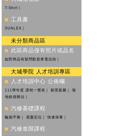
T-Shirt
｜
工具書
SUNLEX
｜
未分類商品區
此區商品僅有照片或品名
如對商品有疑問歡迎來電洽詢
｜
大城學院 人才培訓專區
人才培訓中心 公佈欄
111學年度 課程一覽表
｜
願景藍圖
｜
場
地租借辦法
｜
汽修基礎課程
輪胎平衡
｜
底盤定位
｜
快速保養
｜
汽修進階課程