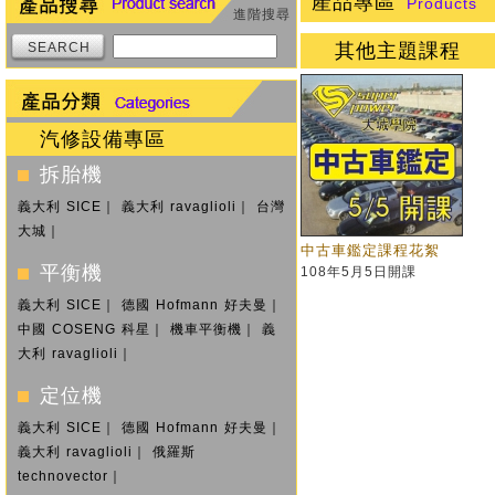
產品專區
Products
進階搜尋
SEARCH
其他主題課程
汽修設備專區
拆胎機
義大利 SICE
｜
義大利 ravaglioli
｜
台灣
大城
｜
中古車鑑定課程花絮
平衡機
108年5月5日開課
義大利 SICE
｜
德國 Hofmann 好夫曼
｜
中國 COSENG 科星
｜
機車平衡機
｜
義
大利 ravaglioli
｜
定位機
義大利 SICE
｜
德國 Hofmann 好夫曼
｜
義大利 ravaglioli
｜
俄羅斯
technovector
｜