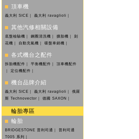
頂車機
義大利 SICE
｜
義大利 ravaglioli
｜
其他汽修相關設備
底盤檢驗機
｜
鋼圈清洗機
｜
擴胎機
｜
刻
花機
｜
自動充氣機
｜
碟盤車銷機
｜
各式機台之配件
拆胎機配件
｜
平衡機配件
｜
頂車機配件
｜
定位機配件
｜
機台品牌介紹
義大利 SICE
｜
義大利 ravaglioli
｜
俄羅
斯 Technovector
｜
德國 SAXON
｜
輪胎專區
輪胎
BRIDGESTONE 普利司通
｜
普利司通
T005 系列
｜