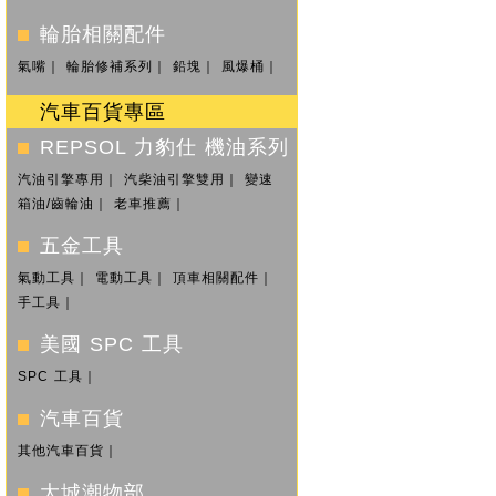
輪胎相關配件
氣嘴
｜
輪胎修補系列
｜
鉛塊
｜
風爆桶
｜
汽車百貨專區
REPSOL 力豹仕 機油系列
汽油引擎專用
｜
汽柴油引擎雙用
｜
變速
箱油/齒輪油
｜
老車推薦
｜
五金工具
氣動工具
｜
電動工具
｜
頂車相關配件
｜
手工具
｜
美國 SPC 工具
SPC 工具
｜
汽車百貨
其他汽車百貨
｜
大城潮物部